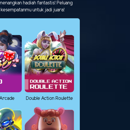
enangkan hadiah fantastis! Peluang
 kesempatanmu untuk jadi juara!
NArcade
Double Action Roulette