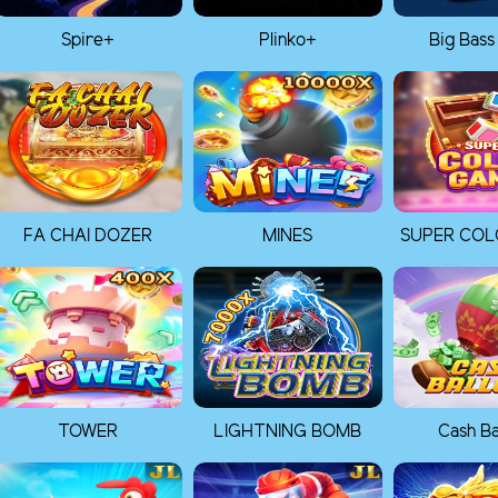
Spire+
Plinko+
Big Bass
FA CHAI DOZER
MINES
SUPER CO
TOWER
LIGHTNING BOMB
Cash Ba