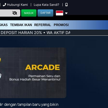
Hubungi Kami
Lupa Kata Sandi?
DAFTAR
GKAS
TEMBAK IKAN
REFERRAL
PROMOSI
AKTIF DAPAT CHIP GRATIS • BONUS REFERENSI 10% • 
r dengan tampilan baru yang bikin