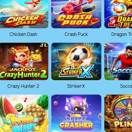
Chicken Dash
Crash Puck
Dragon T
Crazy Hunter 2
StrikerX
Socc