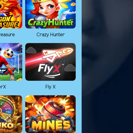
reasure
Crazy Hunter
erX
Fly X