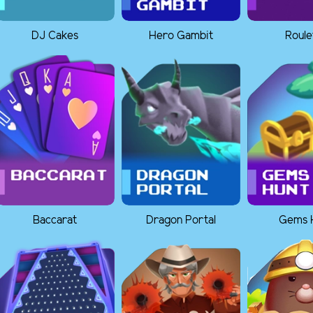
DJ Cakes
Hero Gambit
Roule
Baccarat
Dragon Portal
Gems 