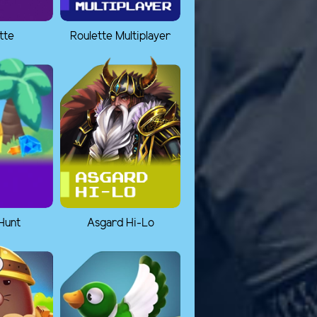
tte
Roulette Multiplayer
Hunt
Asgard Hi-Lo