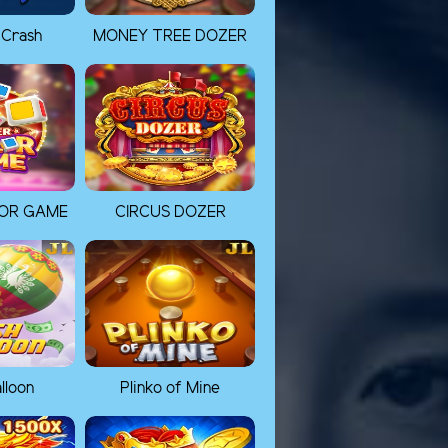
 Crash
MONEY TREE DOZER
LOR GAME
CIRCUS DOZER
lloon
Plinko of Mine