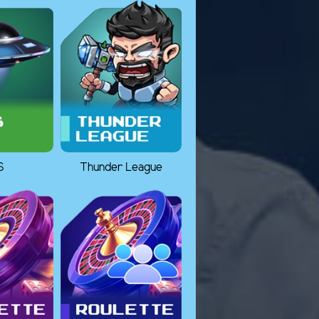
S
Thunder League