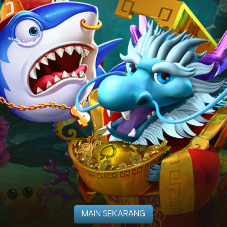
MAIN SEKARANG