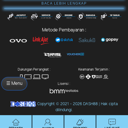
BACA LEBIH LENGKAP
Metode Pembayaran :
Dukungan Perangkat :
Keamanan Terjamin :
☰ Menu
Lisensi :
Copyright © 2021 - 2026 DASH88 | Hak cipta
dilindungi.